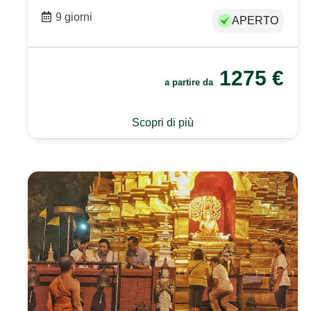
9 giorni
APERTO
1275
€
a partire da
Scopri di più