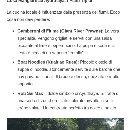
Cosa Mangiare ad Ayutthaya: I Piatti Tipici
La cucina locale è influenzata dalla presenza dei fiumi. Ecco
cosa non devi perdere:
Gamberoni di Fiume (Giant River Prawns):
La vera
specialità. Vengono grigliati e serviti con una salsa
piccante al lime e peperoncino. La polpa è soda e la
testa è ricca di un saporito “corallo”.
Boat Noodles (Kuaitiao Ruea):
Piccole ciotole di
zuppa di noodle, storicamente servite sulle barche che
navigavano i canali. Il brodo è denso, speziato e molto
saporito.
Roti Sai Mai:
Il dolce simbolo di Ayutthaya. Si tratta di
una sorta di zucchero filato colorato avvolto in sottili
crêpe salate. Un contrasto perfetto tra dolce e salato.